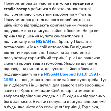
Поліуретанова запчастина
втулка переднього
стабілізатора
робиться з багатокомпонентної
поліуретанової сировини виробленої у Франції.
Поліуретанові деталі нашого виробництва за
щільністю відповідають оригінальним гумовим
подушкам кпп і двигуна, сайлентблокам. Якщо ви
прийняли рішення купити сайлентблоки з
поліуретану для
NISSAN
від бренду Поліавто,
встановивши їх на свій автомобіль Ви відчуєте
відмінну керованість. Також на запчастини з
поліуретану гарантійний термін 1 рік і не важливо
скільки проїде ваш автомобіль. Якщо ви шукайте
відповіді на питання, де купити, сайлентблоки і
подушки двигуна на
NISSAN Bluebird (U13) 1991-
1995
та інші деталі ходової ви зайшли куди треба. Тут
ви підберете і інші деталі для вашого авто зробивши
запит по Крос номерами Свій товар ви зможете
забрати відвідавши отеденіе НП куди ми відправимо
його завчасно. Втулки і подушки двигуна відправимо
в будь-яке місто або селище ⇒ Чернівці, Горлівка,