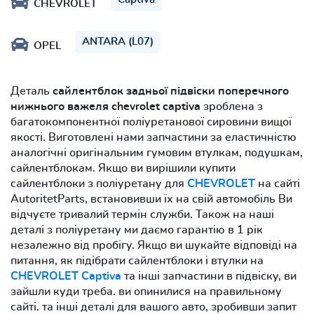
CHEVROLET
ANTARA (L07)
OPEL
Деталь
сайлентблок задньої підвіски поперечного
нижнього важеля chevrolet captiva
зроблена з
багатокомпонентної поліуретанової сировини вищої
якості. Виготовлені нами запчастини за еластичністю
аналогічні оригінальним гумовим втулкам, подушкам,
сайлентблокам. Якщо ви вирішили купити
сайлентблоки з поліуретану для
CHEVROLET
на сайті
AutoritetParts, встановивши їх на свій автомобіль Ви
відчуєте тривалий термін служби. Також на наші
деталі з поліуретану ми даємо гарантію в 1 рік
незалежно від пробігу. Якщо ви шукайте відповіді на
питання, як підібрати сайлентблоки і втулки на
CHEVROLET Captiva
та інші запчастини в підвіску, ви
зайшли куди треба. ви опинилися на правильному
сайті. та інші деталі для вашого авто, зробивши запит