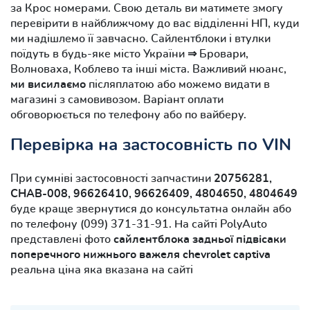
за Крос номерами. Свою деталь ви матимете змогу
перевірити в найближчому до вас відділенні НП, куди
ми надішлемо її завчасно. Сайлентблоки і втулки
поїдуть в будь-яке місто України ⇒ Бровари,
Волноваха, Коблево та інші міста. Важливий нюанс,
ми висилаємо
післяплатою або можемо видати в
магазині з самовивозом. Варіант оплати
обговорюється по телефону або по вайберу.
Перевірка на застосовність по VIN
При сумніві застосовності запчастини
20756281,
CHAB-008, 96626410, 96626409, 4804650, 4804649
буде краще звернутися до консультатна онлайн або
по телефону (099) 371-31-91. На сайті PolyAuto
представлені фото
сайлентблока задньої підвісаки
поперечного нижнього важеля chevrolet captiva
реальна ціна яка вказана на сайті