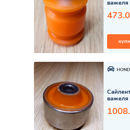
важеля 
473.0
купи
HOND
Сайлент
важеля 
1008