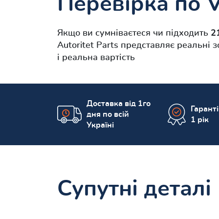
Перевірка по 
Якщо ви сумніваєтеся чи підходить
2
Autoritet Parts представляє реальні
і реальна вартість
Доставка від 1го
Гарант
дня по всій
1 рік
Україні
Супутні деталі