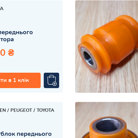
TA
переднього
атора
0 ₴
ти в 1 клік
OEN
PEUGEOT
TOYOTA
блок переднього