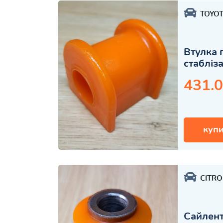
TOYO
Втулка 
стабліз
431.0
купи
CITR
Сайлент