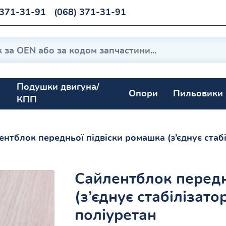
 371-31-91
(068) 371-31-91
Подушки двигуна/
Опори
Пильовики
КПП
ентблок передньої підвіски ромашка (з’єднує стаб
Сайлентблок передн
(з’єднує стабілізат
поліуретан