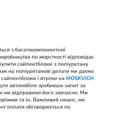
ться з багатокомпонентної
виробництва по жорсткості відповідає
купити сайлентблоки з поліуретану
кож на поліуретанові делати ми даємо
и сайлентблоки і втулки на
MOSKVICH
 для автомобіля зробивши запит за
и ми відправимо його завчасно. Ми
поріжжя та ін. Важливий нюанс, ми
ант оплати обговорюється по