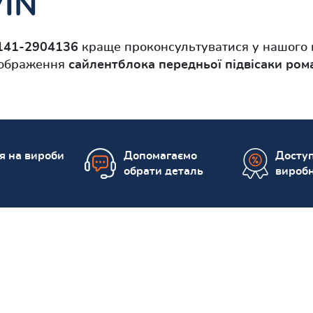
VIN
141-2904136
краще проконсультуватися у нашого 
 зображення
сайлентблока передньої підвісаки рома
ія на вироби
Допомагаємо
Доступ
обрати деталь
вироб