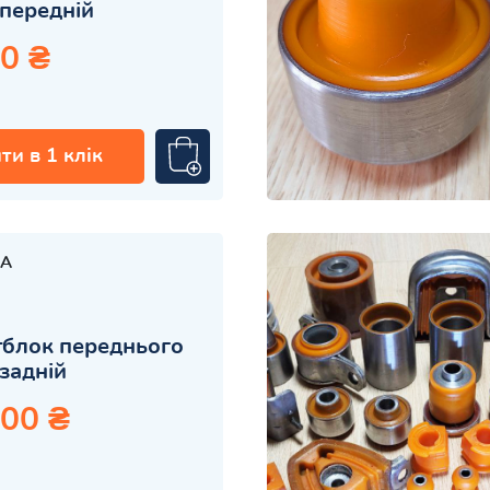
передній
0 ₴
ти в 1 клік
A
блок переднього
задній
.00 ₴