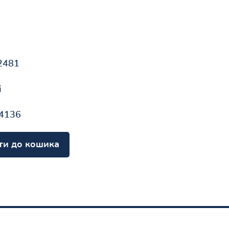
2481
і
4136
ти до кошика