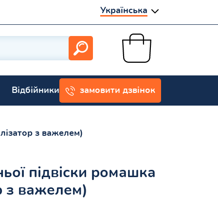
Українська
Відбійники
замовити дзвінок
ілізатор з важелем)
ьої підвіски ромашка
ор з важелем)