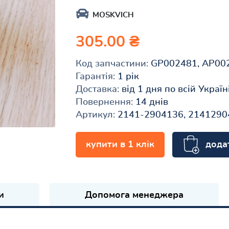
MOSKVICH
305.00 ₴
Код запчастини:
GP002481, AP00
Гарантія:
1 рік
Доставка:
від 1 дня по всій Україн
Повернення:
14 днів
Артикул:
2141-2904136, 2141290
дода
купити в 1 клік
и
Допомога менеджера