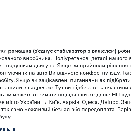
ки ромашка (з’єднує стабілізатор з важелем)
роби
кованого виробника. Поліуретанові деталі нашого 
 і подушкам двигуна. Якщо ви прийняли рішення 
онтуючи їх на авто Ви відчуєте комфортну їзду. Та
пробігу. Якщо ви зацікавлені питаннями як підібрат
отрапили за адресою. Тут ви підберете запчастини
ь ви можете отримати відвідавши отеденіе НП куд
е місто України → Київ, Харків, Одеса, Дніпро, За
 так само можливий безнал або передоплата. Варі
буку.