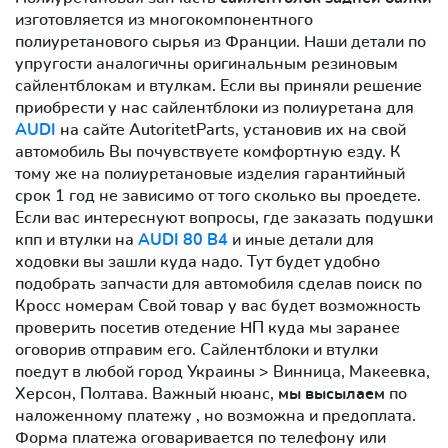
изготовляется из многокомпонентного
полиуретанового сырья из Франции. Наши детали по
упругости аналогичны оригинальным резиновым
сайлентблокам и втулкам. Если вы приняли решение
приобрести у нас сайлентблоки из полиуретана для
AUDI
на сайте AutoritetParts, установив их на свой
автомобиль Вы почувствуете комфортную езду. К
тому же на полиуретановые изделия гарантийный
срок 1 год не зависимо от того сколько вы проедете.
Если вас интереснуют вопросы, где заказать подушки
кпп и втулки на
AUDI 80 B4
и иные детали для
ходовки вы зашли куда надо. Тут будет удобно
подобрать запчасти для автомобиля сделав поиск по
Кросс номерам Свой товар у вас будет возможность
проверить посетив отедение НП куда мы заранее
оговорив отправим его. Сайлентблоки и втулки
поедут в любой город Украины > Винница, Макеевка,
Херсон, Полтава. Важный нюанс,
мы высылаем
по
наложенному платежу , но возможна и предоплата.
Форма платежа оговаривается по телефону или