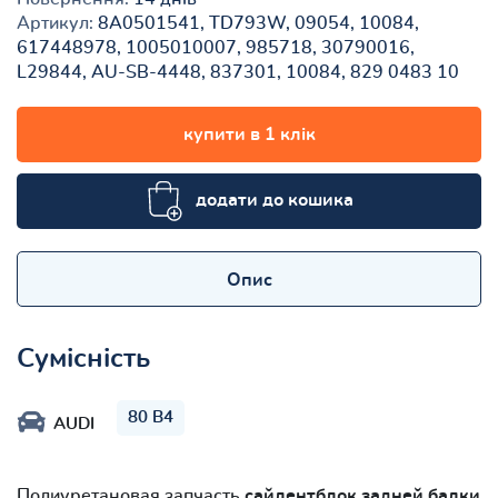
Артикул:
8A0501541, TD793W, 09054, 10084,
617448978, 1005010007, 985718, 30790016,
L29844, AU-SB-4448, 837301, 10084, 829 0483 10
купити в 1 клік
додати до кошика
Опис
Сумісність
80 B4
AUDI
Полиуретановая запчасть
сайлентблок задней балки