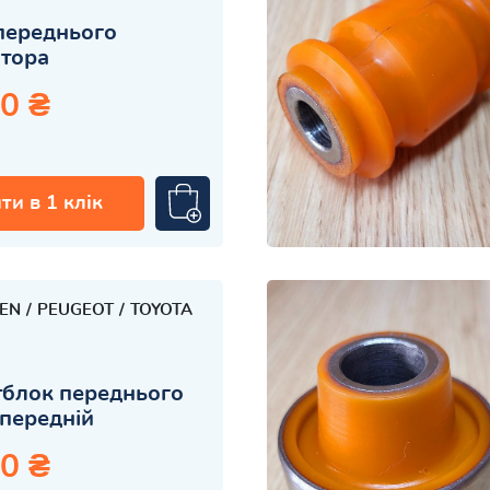
переднього
атора
0 ₴
ти в 1 клік
OEN
PEUGEOT
TOYOTA
блок переднього
передній
0 ₴