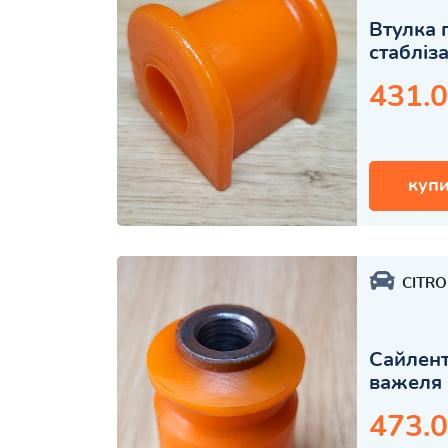
Втулка 
стабліз
431.0
купи
CITR
Сайлент
важеля 
473.0