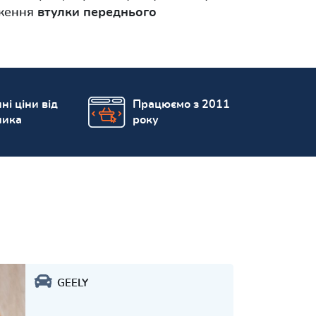
аження
втулки переднього
ні ціни від
Працюємо з 2011
ника
року
GEELY