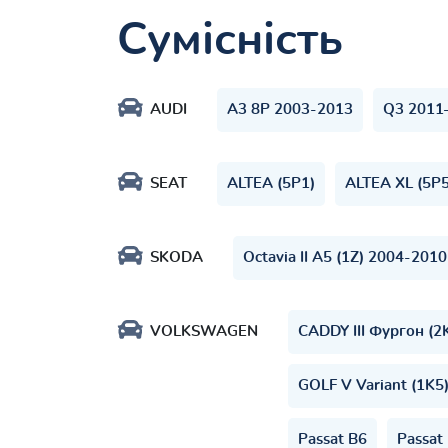
Сумісність
AUDI
A3 8P 2003-2013
Q3 2011
SEAT
ALTEA (5P1)
ALTEA XL (5P5
SKODA
Octavia II A5 (1Z) 2004-2010
VOLKSWAGEN
CADDY III Фургон (2
GOLF V Variant (1K5
Passat B6
Passat