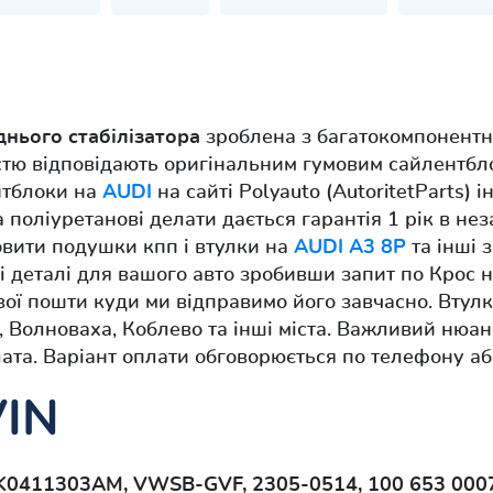
днього стабілізатора
зроблена з багатокомпонентн
істю відповідають оригінальним гумовим сайлентбл
нтблоки на
AUDI
на сайті Polyauto (AutoritetParts) 
на поліуретанові делати дається гарантія 1 рік в не
мовити подушки кпп і втулки на
AUDI A3 8P
та інші 
інші деталі для вашого авто зробивши запит по Кро
вої пошти куди ми відправимо його завчасно. Втул
, Волноваха, Коблево та інші міста. Важливий нюан
ата. Варіант оплати обговорюється по телефону аб
VIN
K0411303AM, VWSB-GVF, 2305-0514, 100 653 000