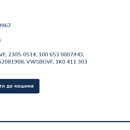
9967
і
, 2305-0514, 100 653 0007/HD,
 52081908, VWSBGVF, 1K0 411 303
ти до кошика