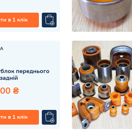
ти в 1 клік
A
блок переднього
задній
.00 ₴
ти в 1 клік