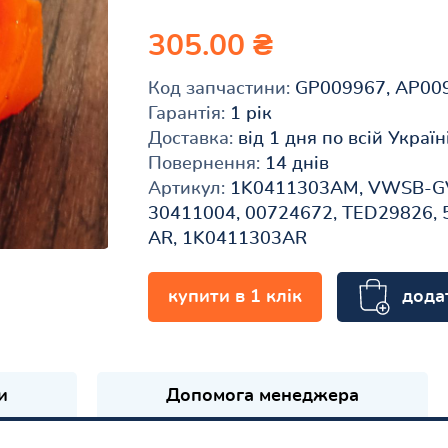
305.00 ₴
Код запчастини:
GP009967, AP00
Гарантія:
1 рік
Доставка:
від 1 дня по всій Україн
Повернення:
14 днів
Артикул:
1K0411303AM, VWSB-GVF
30411004, 00724672, TED29826,
AR, 1K0411303AR
дода
купити в 1 клік
и
Допомога менеджера