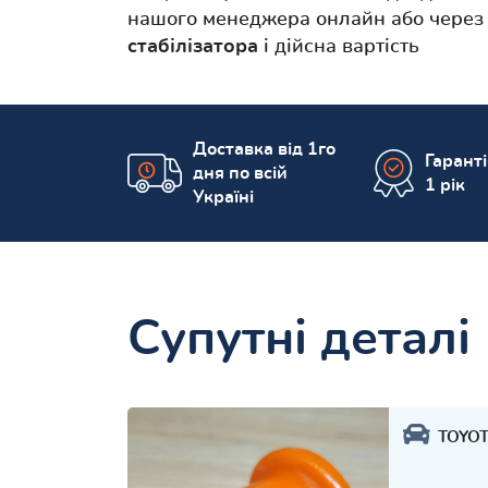
нашого менеджера онлайн або через в
стабілізатора
і дійсна вартість
Доставка від 1го
Гарант
дня по всій
1 рік
Україні
Супутні деталі
TOYO