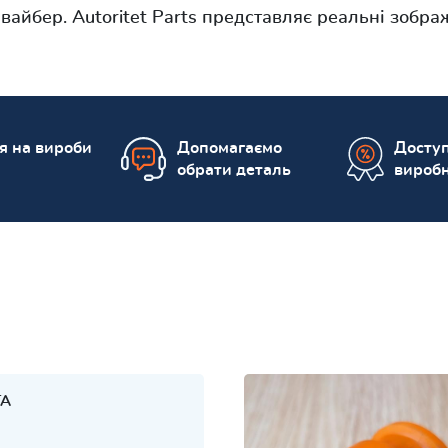
айбер. Autoritet Parts представляє реальні зобр
ія на вироби
Допомагаємо
Доступ
обрати деталь
вироб
TA