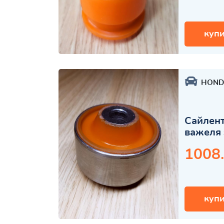
купи
HOND
Сайлент
важеля 
1008
купи