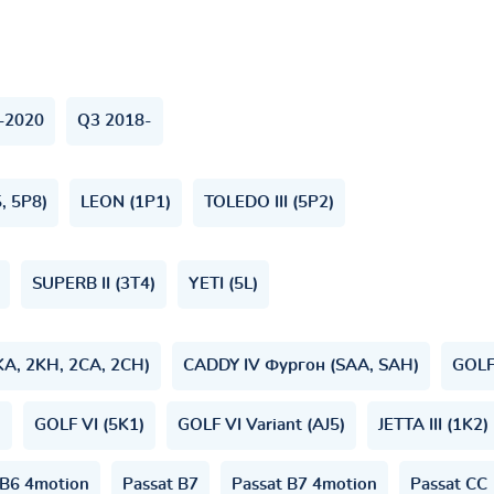
–2020
Q3 2018-
, 5P8)
LEON (1P1)
TOLEDO III (5P2)
SUPERB II (3T4)
YETI (5L)
KA, 2KH, 2CA, 2CH)
CADDY IV Фургон (SAA, SAH)
GOLF
)
GOLF VI (5K1)
GOLF VI Variant (AJ5)
JETTA III (1K2)
 B6 4motion
Passat B7
Passat B7 4motion
Passat CC