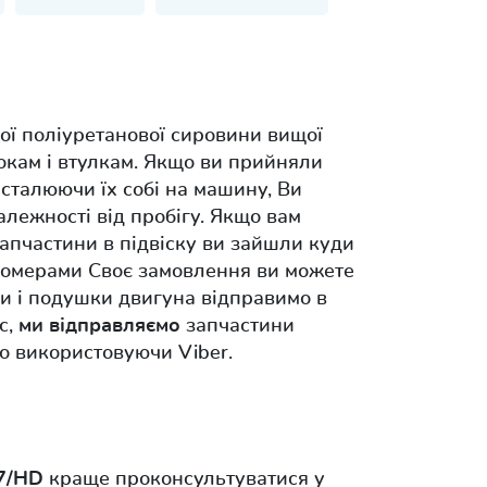
ої поліуретанової сировини вищої
окам і втулкам. Якщо ви прийняли
інсталюючи їх собі на машину, Ви
залежності від пробігу. Якщо вам
запчастини в підвіску ви зайшли куди
с номерами Своє замовлення ви можете
ки і подушки двигуна відправимо в
с,
ми відправляємо
запчастини
о використовуючи Viber.
7/HD
краще проконсультуватися у