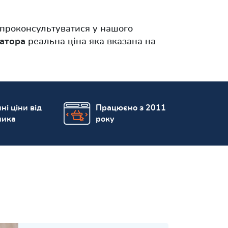
 проконсультуватися у нашого
затора
реальна ціна яка вказана на
ні ціни від
Працюємо з 2011
ника
року