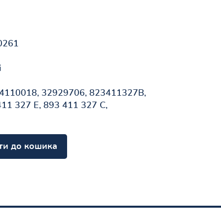
0261
і
4110018, 32929706, 823411327B,
11 327 E, 893 411 327 C,
ти до кошика