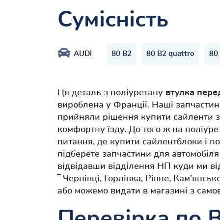
Сумісність
AUDI
80 B2
80 B2 quattro
80
Ця деталь з поліуретану
втулка пере
вироблена у Франції. Наші запчастин
прийняли рішення купити сайленти з
комфортну їзду. До того ж на поліуре
питання, де купити сайлентблоки і 
підберете запчастини для автомобіл
відвідавши відділення НП куди ми ві
‾ Чернівці, Горлівка, Рівне, Кам’янсь
або можемо видати в магазині з само
Перевірка по 