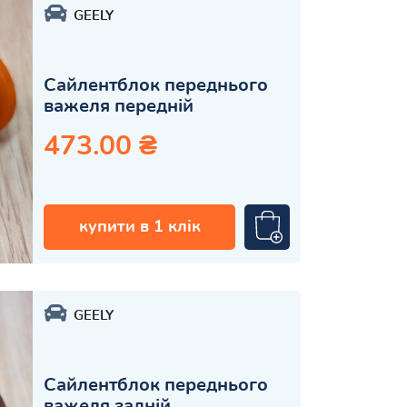
GEELY
Сайлентблок переднього
важеля передній
473.00 ₴
купити в 1 клік
GEELY
Сайлентблок переднього
важеля задній