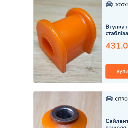
TOYO
Втулка 
стабліз
431.0
купи
CITR
Сайлент
важеля 