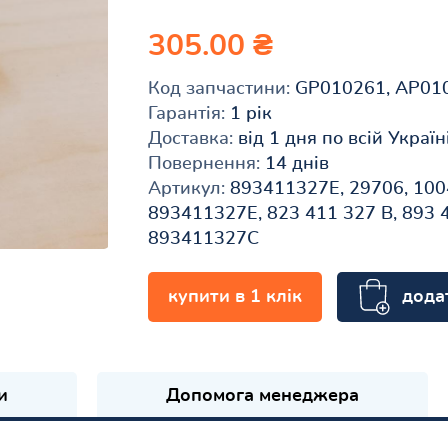
305.00 ₴
Код запчастини:
GP010261, AP01
Гарантія:
1 рік
Доставка:
від 1 дня по всій Україн
Повернення:
14 днів
Артикул:
893411327E, 29706, 100
893411327E, 823 411 327 B, 893 4
893411327C
дода
купити в 1 клік
и
Допомога менеджера