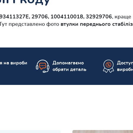
93411327E, 29706, 1004110018, 32929706
, краще
Тут представлено фото
втулки переднього стабілі
ія на вироби
Допомагаємо
Доступ
обрати деталь
вироб