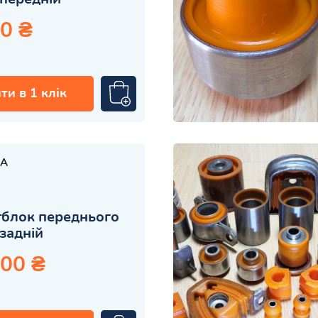
0 ₴
ти в 1 клік
A
блок переднього
задній
.00 ₴