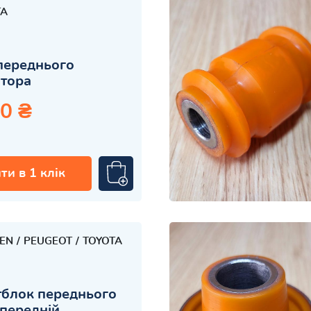
TA
переднього
атора
0 ₴
ти в 1 клік
OEN
PEUGEOT
TOYOTA
блок переднього
передній