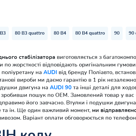
 B3
80 B3 quattro
80 B4
80 B4 quattro
90
90 
днього стабілізатора
виготовляється з багатокомпо
и по жорсткості відповідають оригінальним гумови
 поліуретану на
AUDI
від бренду Поліавто, встанов
танові вироби ми даємо гарантію в 1 рік незалежно
подушки двигуна на
AUDI 90
та інші деталі для ходо
я зробивши пошук по OEM. Замовлений товар у вас
дправимо його завчасно. Втулки і подушки двигуна
ке та ін. Ще один важливий момент,
ми відправляєм
вивозом. Варіант оплати обговорюється по телефо
ВІН коду