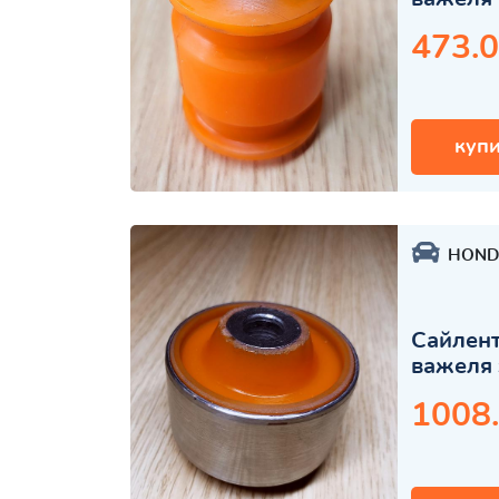
473.0
купи
HOND
Сайлент
важеля 
1008