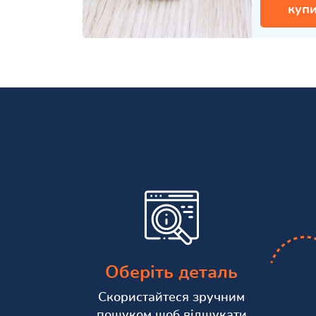
купи
Оберіть деталь
Скористайтеся зручним
пошуком щоб відшукати