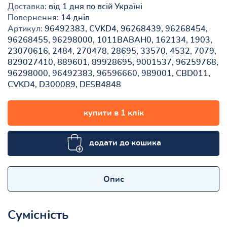
Доставка:
від 1 дня по всій Україні
Повернення:
14 днів
Артикул:
96492383, CVKD4, 96268439, 96268454,
96268455, 96298000, 1011BABAH0, 162134, 1903,
23070616, 2484, 270478, 28695, 33570, 4532, 7079,
829027410, 889601, 89928695, 9001537, 96259768,
96298000, 96492383, 96596660, 989001, CBD011,
CVKD4, D300089, DESB4848
купити в 1 клік
додати до кошика
Опис
Сумісність