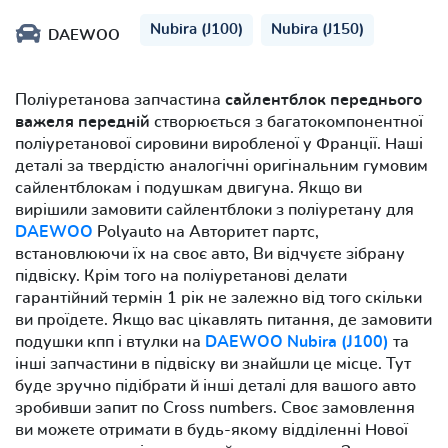
Nubira (J100)
Nubira (J150)
DAEWOO
Поліуретанова запчастина
сайлентблок переднього
важеля передній
створюється з багатокомпонентної
поліуретанової сировини виробленої у Франції. Наші
деталі за твердістю аналогічні оригінальним гумовим
сайлентблокам і подушкам двигуна. Якщо ви
вирішили замовити сайлентблоки з поліуретану для
DAEWOO
Polyauto на Авторитет партс,
встановлюючи їх на своє авто, Ви відчуєте зібрану
підвіску. Крім того на поліуретанові делати
гарантійний термін 1 рік не залежно від того скільки
ви проїдете. Якщо вас цікавлять питання, де замовити
подушки кпп і втулки на
DAEWOO Nubira (J100)
та
інші запчастини в підвіску ви знайшли це місце. Тут
буде зручно підібрати й інші деталі для вашого авто
зробивши запит по Cross numbers. Своє замовлення
ви можете отримати в будь-якому відділенні Нової