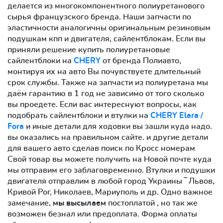
делается из многокомпонентного полиуретанового
сырья французского бренда. Наши запчасти по
эластичности аналогичны оригинальным резиновым
подушкам кпп и двигателя, сайлентблокам. Если вы
приняли решение купить полиуретановые
сайлентблоки на
CHERY
от бренда Полиавто,
монтируя их на авто Вы почувствуете длительный
срок службы. Также на запчасти из полиуретана мы
даём гарантию в 1 год не зависимо от того сколько
вы проедете. Если вас интереснуют вопросы, как
подобрать сайлентблоки и втулки на
CHERY Elara /
Fora
и иные детали для ходовки вы зашли куда надо.
вы оказались на правильном сайте. и другие детали
для вашего авто сделав поиск по Кросс номерам
Свой товар вы можете получить на Новой почте куда
мы отправим его заблаговременно. Втулки и подушки
двигателя отправлим в любой город Украины ‾ Львов,
Кривой Рог, Николаев, Мариуполь и др. Одно важное
замечание,
мы высылаем
постоплатой , но так же
возможен безнал или предоплата. Форма оплаты