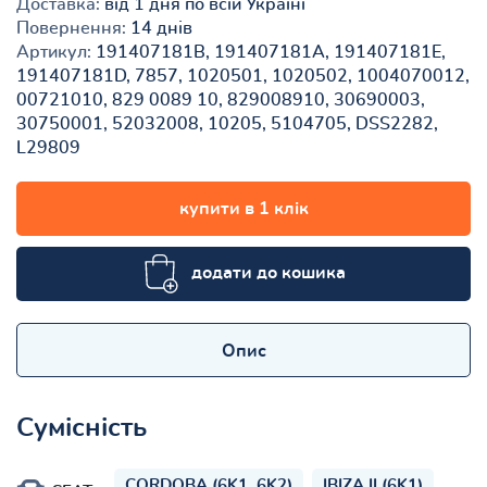
Доставка:
від 1 дня по всій Україні
Повернення:
14 днів
Артикул:
191407181B, 191407181A, 191407181E,
191407181D, 7857, 1020501, 1020502, 1004070012,
00721010, 829 0089 10, 829008910, 30690003,
30750001, 52032008, 10205, 5104705, DSS2282,
L29809
купити в 1 клік
додати до кошика
Опис
Сумісність
CORDOBA (6K1, 6K2)
IBIZA II (6K1)