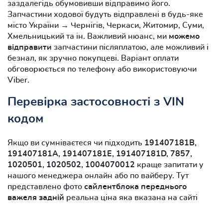
заздалегідь обумовивши відправимо його.
Запчастини ходової будуть відправлені в будь-яке
місто України → Чернігів, Черкаси, Житомир, Суми,
Хмельницький та ін. Важливий нюанс, ми
можемо
відправити
запчастини післяплатою, але можливий і
безнал, як зручно покупцеві. Варіант оплати
обговорюється по телефону або використовуючи
Viber.
Перевірка застосовності з VIN
кодом
Якщо ви сумніваєтеся чи підходить
191407181B,
191407181A, 191407181E, 191407181D, 7857,
1020501, 1020502, 1004070012
краще запитати у
нашого менеджера онлайн або по вайберу. Тут
представлено фото
сайлентблока переднього
важеля задній
реальна ціна яка вказана на сайті