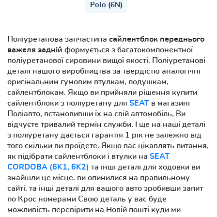
Polo (6N)
Поліуретанова запчастина
сайлентблок переднього
важеля задній
формується з багатокомпонентної
поліуретанової сировини вищої якості. Поліуретанові
деталі нашого виробництва за твердістю аналогічні
оригінальним гумовим втулкам, подушкам,
сайлентблокам. Якщо ви прийняли рішення купити
сайлентблоки з поліуретану для
SEAT
в магазині
Поліавто, встановивши їх на свій автомобіль, Ви
відчуєте тривалий термін служби. І ще на наші деталі
з поліуретану дається гарантія 1 рік не залежно від
того скільки ви проїдете. Якщо вас цікавлять питання,
як підібрати сайлентблоки і втулки на
SEAT
CORDOBA (6K1, 6K2)
та інші деталі для ходовки ви
знайшли це місце. ви опинилися на правильному
сайті. та інші деталі для вашого авто зробивши запит
по Крос номерами Свою деталь у вас буде
можливість перевірити на Новій пошті куди ми