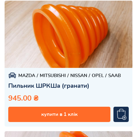
MAZDA
MITSUBISHI
NISSAN
OPEL
SAAB
Пильник ШРКШа (гранати)
945.00 ₴
купити в 1 клік