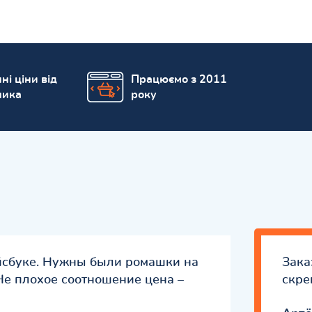
ні ціни від
Працюємо з 2011
ника
року
йсбуке. Нужны были ромашки на
Зака
Не плохое соотношение цена –
скреп