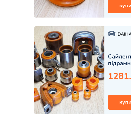
купи
DAIH
Сайлент
підрамн
1281
купи