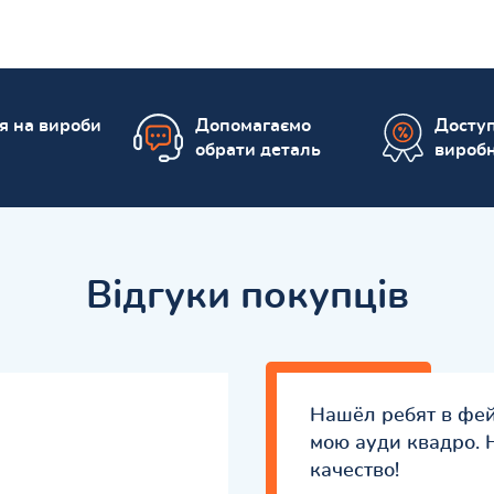
ія на вироби
Допомагаємо
Доступ
обрати деталь
вироб
Відгуки покупців
Нашёл ребят в фе
мою ауди квадро. 
качество!