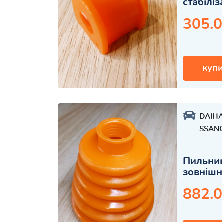
стабілі
305.0
купи
DAIH
SSAN
Пильник
зовнішн
882.0