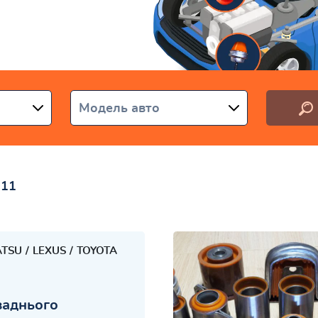
аїні
Модель авто
011
ATSU
LEXUS
TOYOTA
заднього