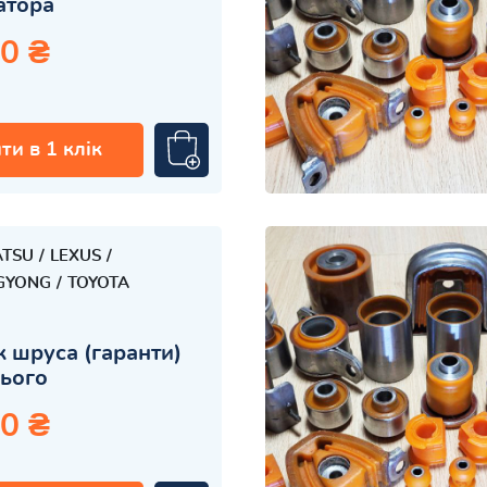
затора
0 ₴
ти в 1 клік
ATSU
LEXUS
GYONG
TOYOTA
 шруса (гаранти)
ього
0 ₴