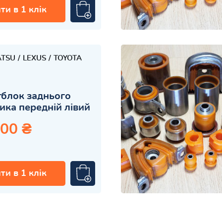
ти в 1 клік
ATSU
LEXUS
TOYOTA
блок заднього
ика передній лівий
.00 ₴
ти в 1 клік