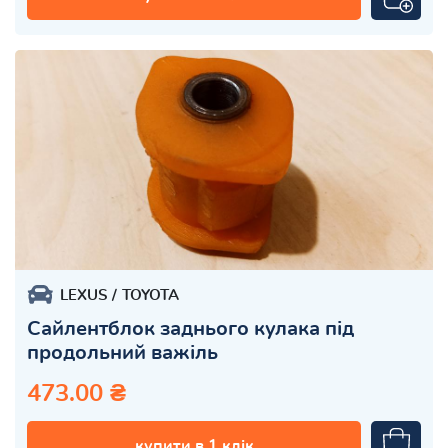
LEXUS
TOYOTA
Сайлентблок заднього кулака під
продольний важіль
473.00 ₴
купити в 1 клік