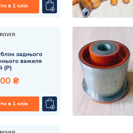
ти в 1 клік
 ROVER
блок заднього
жнього важеля
й (Р)
.00 ₴
ти в 1 клік
 ROVER