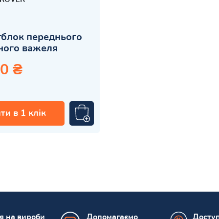
блок переднього
ного важеля
0 ₴
ти в 1 клік
ія на вироби
Допомагаємо
Доступ