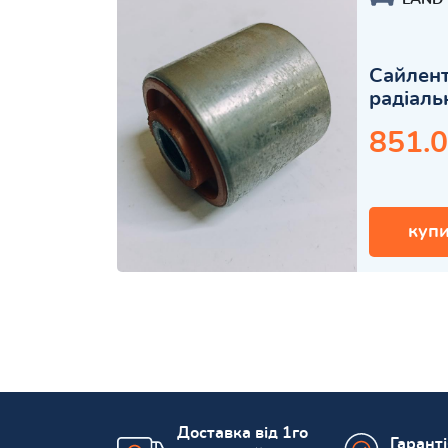
Сайлент
радіаль
851.0
купи
Доставка від 1го
Гарант