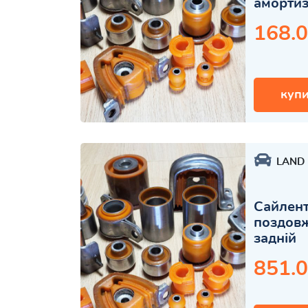
амортиз
168.0
купи
LAND
Сайлент
поздов
задній
851.0