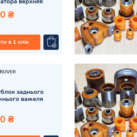
атора верхняя
0 ₴
ти в 1 клік
 ROVER
блок заднього
жнього важеля
0 ₴