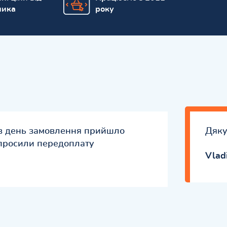
ника
року
 в день замовлення прийшло
Дяку
просили передоплату
Vlad