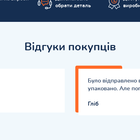
обрати деталь
вироб
Відгуки покупців
Було відправлено
упаковано. Але по
Гліб