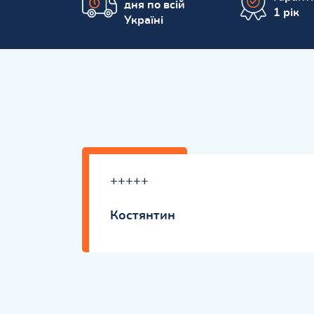
дня по всій
1 рік
Україні
+++++
Костянтин