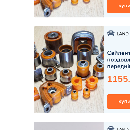
купи
LAND
Сайлент
поздов
передні
1155
купи
LAND