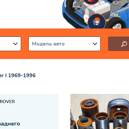
аїні
Модель авто
er I 1969-1996
 ROVER
заднего