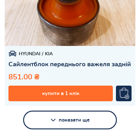
HYUNDAI
KIA
Сайлентблок переднього важеля задній
851.00 ₴
купити в 1 клік
показати ще