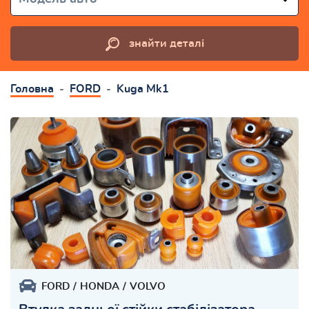
знайти деталі
Головна
FORD
Kuga Mk1
FORD
HONDA
VOLVO