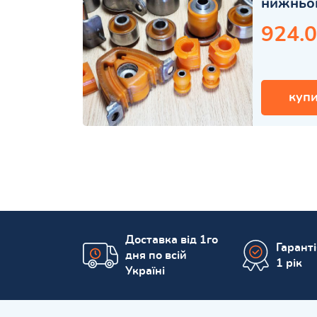
нижньо
924.0
купи
Доставка від 1го
Гарант
дня по всій
1 рік
Україні