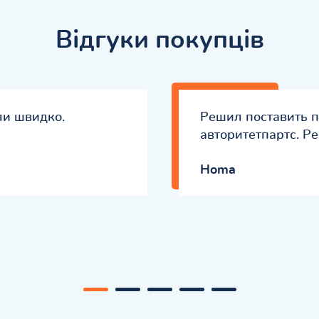
Відгуки покупців
ли швидко.
Решил поставить 
авторитетпартс. Р
Homa