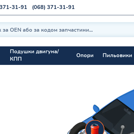
 371-31-91
(068) 371-31-91
Подушки двигуна/
Опори
Пильовики
КПП
006