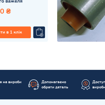
го важеля
0 ₴
ти в 1 клік
ія на вироби
Допомагаємо
Доступ
обрати деталь
вироб