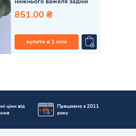
нижнього важеля задній
851.00 ₴
купити в 1 клік
ні ціни від
Працюємо з 2011
ника
року