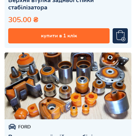
Верхня втулка задньої стійки
стабілізатора
305.00 ₴
купити в 1 клік
FORD