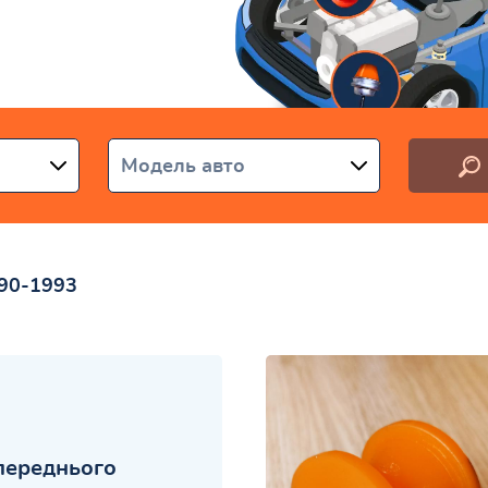
аїні
Модель авто
990-1993
переднього