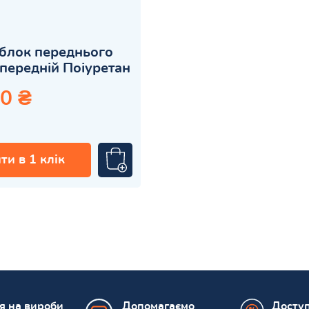
блок переднього
передній Поіуретан
0 ₴
ти в 1 клік
ія на вироби
Допомагаємо
Доступ