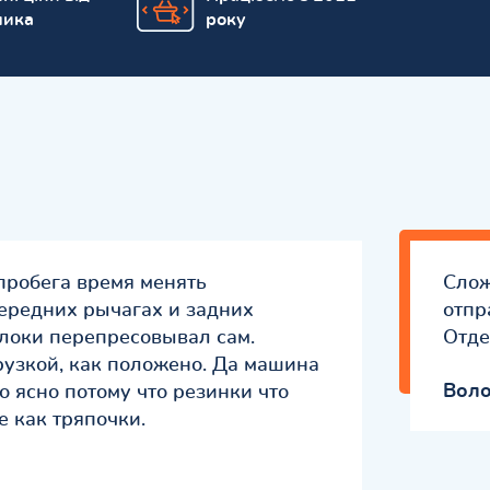
ника
року
пробега время менять
Слож
ередних рычагах и задних
отпр
локи перепресовывал сам.
Отде
рузкой, как положено. Да машина
Вол
то ясно потому что резинки что
е как тряпочки.