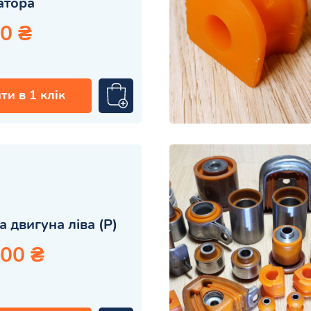
затора
0 ₴
ти в 1 клік
 двигуна ліва (P)
.00 ₴