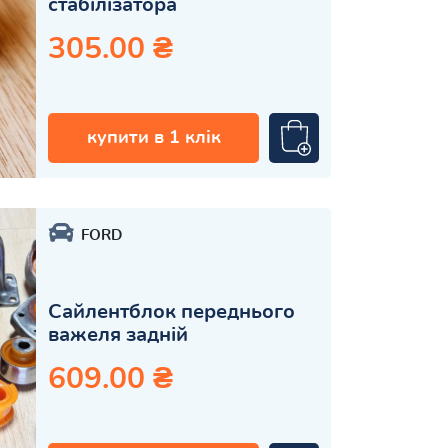
стабілізатора
305.00 ₴
купити в 1 клік
FORD
Сайлентблок переднього
важеля задній
609.00 ₴