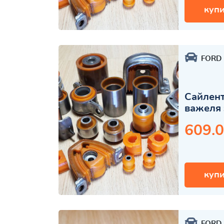
купи
FORD
Сайлент
важеля 
609.0
купи
FORD