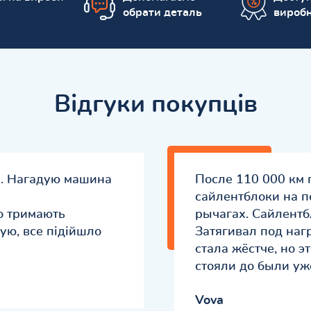
обрати деталь
вироб
Відгуки покупців
ли. Нагадую машина
После 110 000 км 
сайлентблоки на п
о тримають
рычагах. Сайлентб
кую, все підійшло
Затягивал под наг
стала жёстче, но э
стояли до были уж
Vova