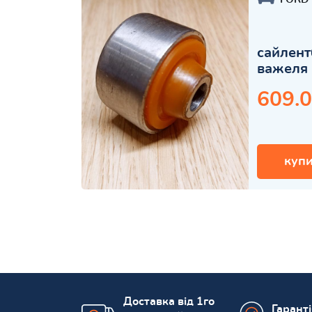
сайлент
важеля 
609.0
купи
Доставка від 1го
Гарант