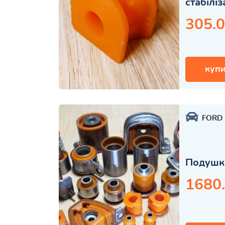
стабілі
305.0
купи
FORD
Подушка
1680