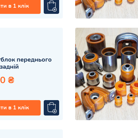
ти в 1 клік
блок переднього
задній
0 ₴
ти в 1 клік