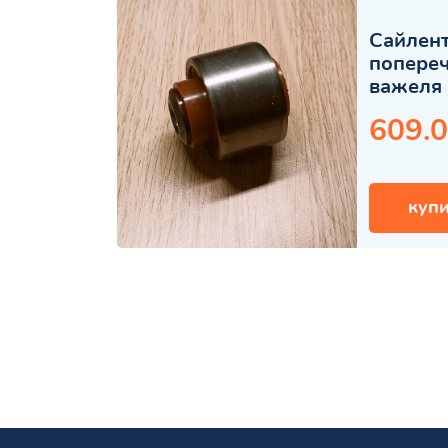
Сайлент
попере
важеля 
609.0
купи