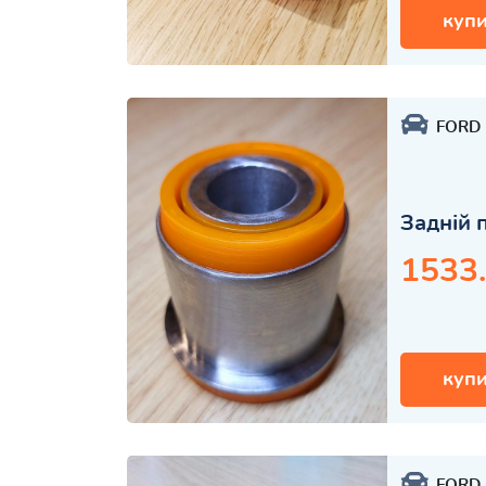
купи
FORD
Задній 
1533
купи
FORD