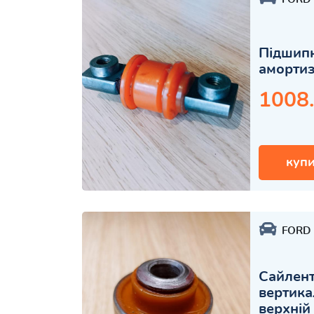
Підшипн
амортиз
1008
купи
FORD
Сайлент
вертика
верхній