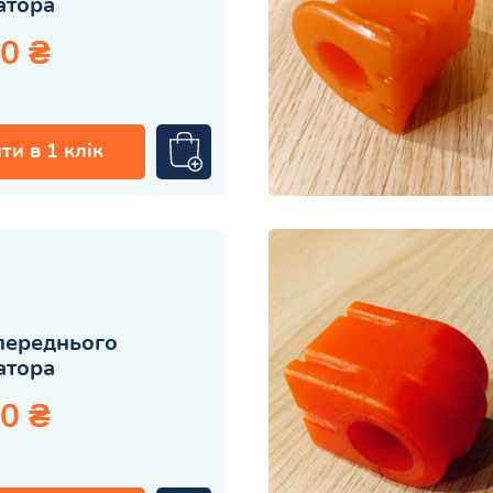
затора
0 ₴
ти в 1 клік
переднього
затора
0 ₴