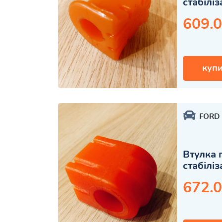
стабілі
609.0
купи
FORD
Втулка 
стабілі
672.0