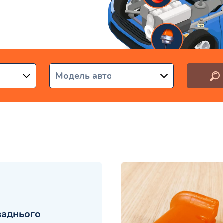
аїні
Модель авто
заднього