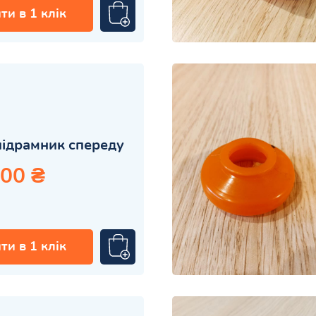
ти в 1 клік
підрамник спереду
.00 ₴
ти в 1 клік