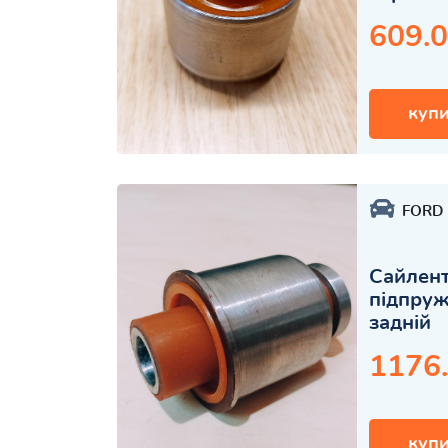
609.0
купи
FORD
Сайлент
підпру
задній
1176
купи