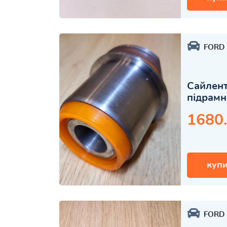
FORD
Сайлент
підрамн
1680
купи
FORD