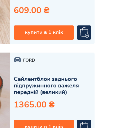
609.00 ₴
купити в 1 клік
FORD
Сайлентблок заднього
підпружинного важеля
передній (великий)
1365.00 ₴
купити в 1 клік