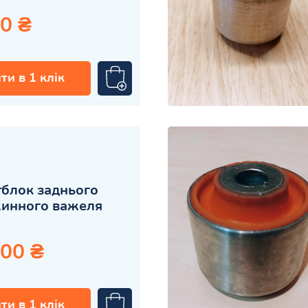
0 ₴
ти в 1 клік
блок заднього
жинного важеля
.00 ₴
ти в 1 клік