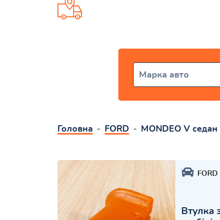
Доставка від 1 дня по всій Укр
Марка авто
Головна
FORD
MONDEO V седан
FORD
Втулка 