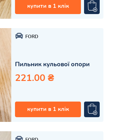
купити в 1 клік
FORD
Пильник кульової опори
221.00 ₴
купити в 1 клік
FORD