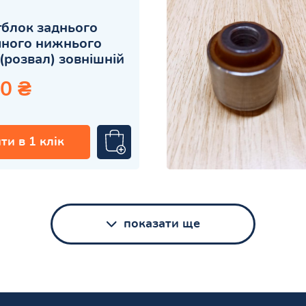
блок заднього
чного нижнього
(розвал) зовнішній
0 ₴
ти в 1 клік
показати ще