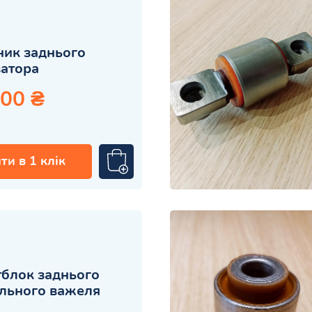
ик заднього
атора
.00 ₴
ти в 1 клік
блок заднього
льного важеля