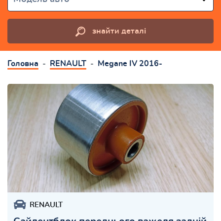
знайти деталі
Головна
RENAULT
Megane IV 2016-
RENAULT