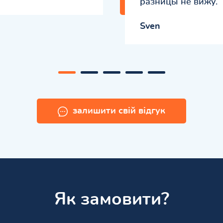
разницы не вижу.
Sven
залишити свій відгук
Як замовити?