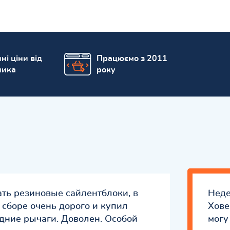
ні ціни від
Працюємо з 2011
ника
року
ать резиновые сайлентблоки, в
Неде
 сборе очень дорого и купил
Хове
дние рычаги. Доволен. Особой
могу