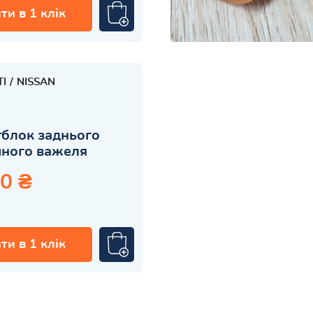
ти в 1 клік
TI
NISSAN
блок заднього
чного важеля
0 ₴
ти в 1 клік