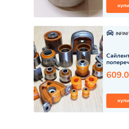
купи
INFINI
Сайлент
попере
609.0
купи