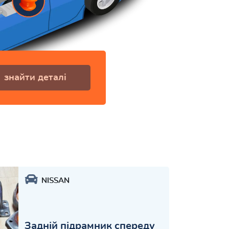
знайти деталі
NISSAN
Задній підрамник спереду