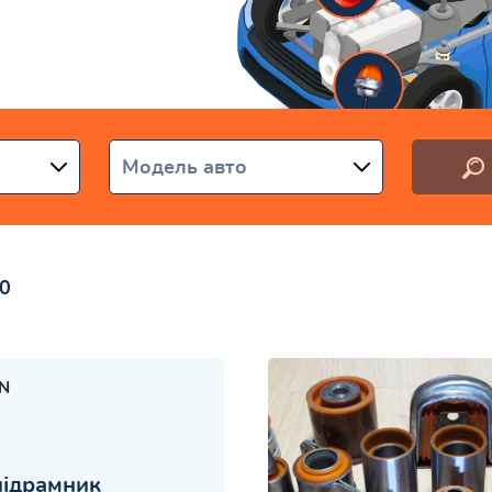
аїні
Модель авто
0
N
підрамник