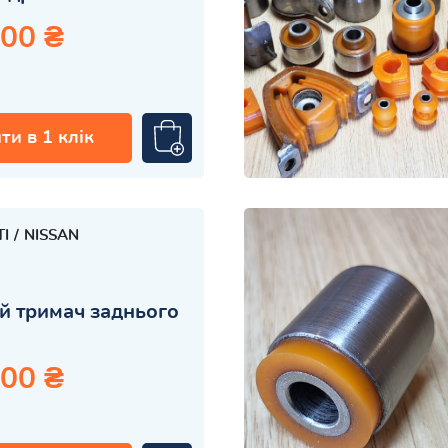
.00 ₴
ти в 1 клік
TI
NISSAN
й тримач заднього
.00 ₴