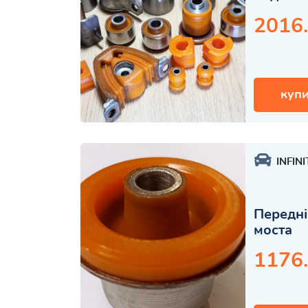
2016
купи
INFINI
Передні
моста
1176