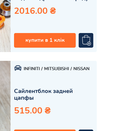
2016.00 ₴
купити в 1 клік
INFINITI
MITSUBISHI
NISSAN
Сайлентблок задней
цапфы
515.00 ₴