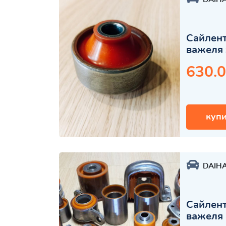
Сайлент
важеля 
630.0
купи
DAIH
Сайлент
важеля 