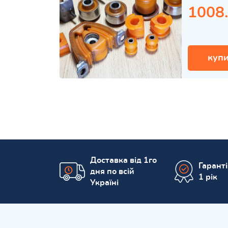
1008
купи
Доставка від 1го
Гарант
дня по всій
1 рік
Україні