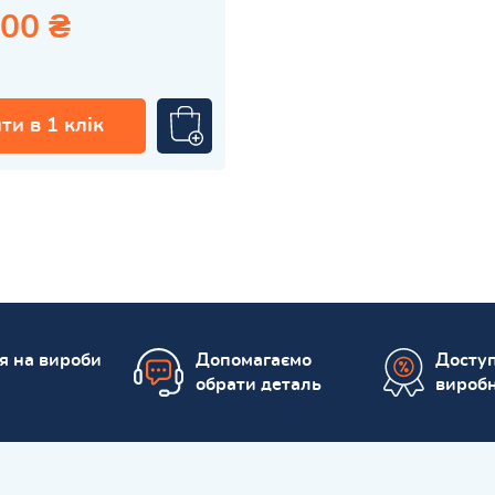
.00 ₴
ти в 1 клік
ія на вироби
Допомагаємо
Доступ
обрати деталь
вироб