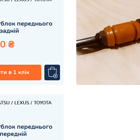
блок переднього
задній
0 ₴
ти в 1 клік
ATSU
LEXUS
TOYOTA
блок переднього
передній