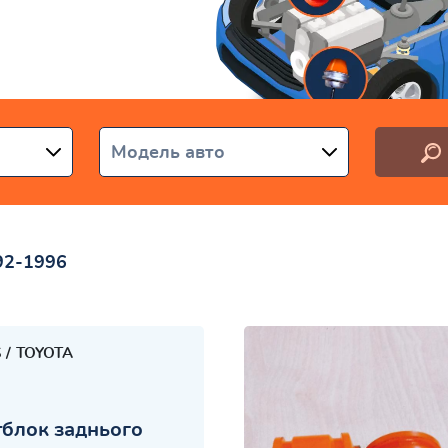
аїні
Модель авто
92-1996
S
TOYOTA
блок заднього