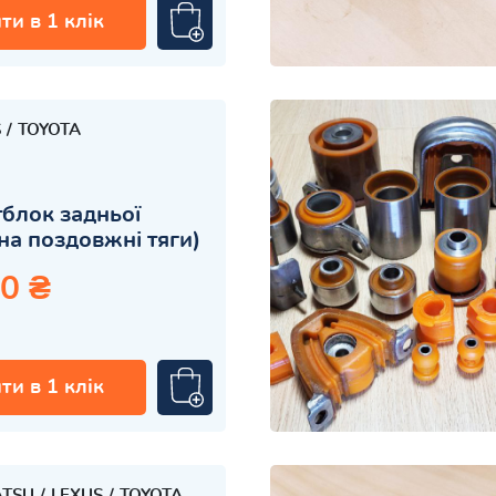
ти в 1 клік
S
TOYOTA
блок задньої
на поздовжні тяги)
0 ₴
ти в 1 клік
ATSU
LEXUS
TOYOTA