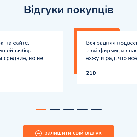
Відгуки покупців
а на сайте,
Вся задняя подвес
льшой выбор
этой фирмы, и спа
ы средние, но не
езжу и рад, что вс
210
залишити свій відгук