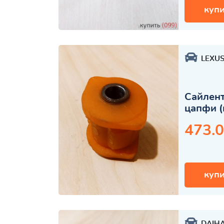
купи
LEXU
Сайлент
цапфи (
473.0
купи
DAIH