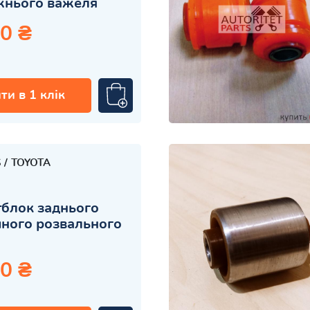
жнього важеля
0 ₴
ти в 1 клік
S
TOYOTA
блок заднього
ного розвального
0 ₴