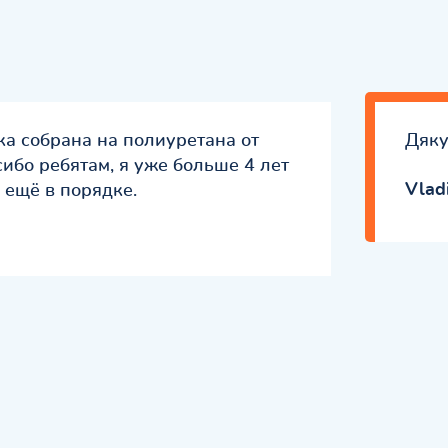
ка собрана на полиуретана от
Дяку
сибо ребятам, я уже больше 4 лет
Vlad
ё ещё в порядке.