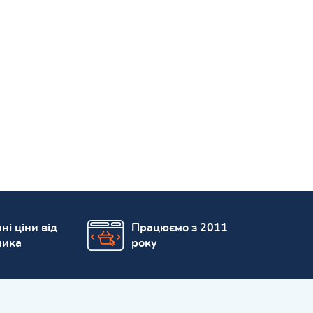
ні ціни від
Працюємо з 2011
ника
року