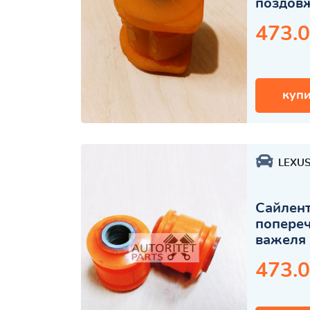
поздов
473.0
купи
LEXU
Сайлент
попереч
важеля
473.0