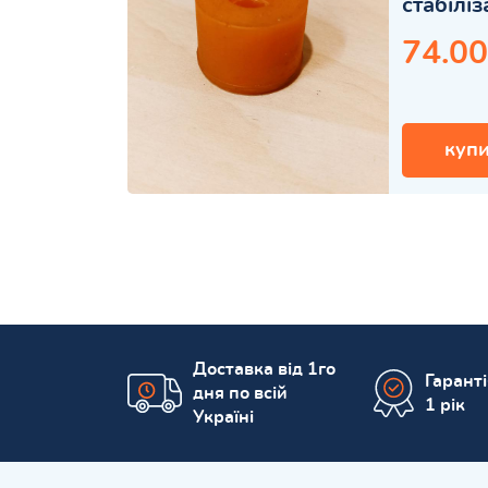
стабілі
74.00
купи
Доставка від 1го
Гарант
дня по всій
1 рік
Україні