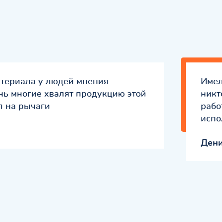
атериала у людей мнения
Имел
ень многие хвалят продукцию этой
никт
л на рычаги
рабо
испо
Ден