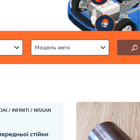
аїні
Модель авто
DAI
INFINITI
NISSAN
передньої стійки