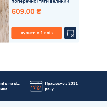
поперечної тяги великий
609.00 ₴
купити в 1 клік
ні ціни від
Працюємо з 2011
ника
року