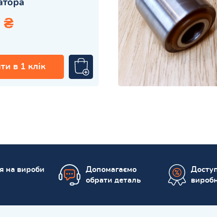
затора
 ₴
ти в 1 клік
ія на вироби
Допомагаємо
Доступ
обрати деталь
вироб