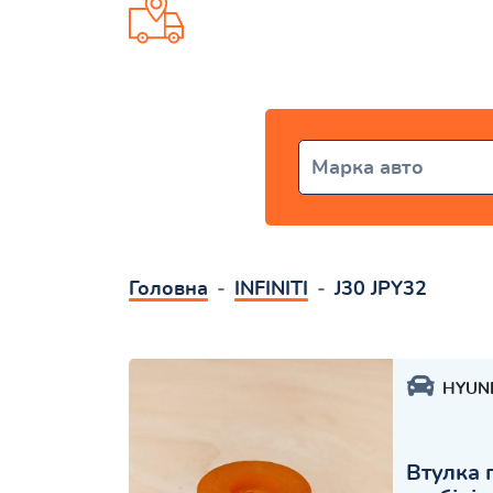
Доставка від 1 дня по всій Укр
Марка авто
Головна
INFINITI
J30 JPY32
HYUN
Втулка 