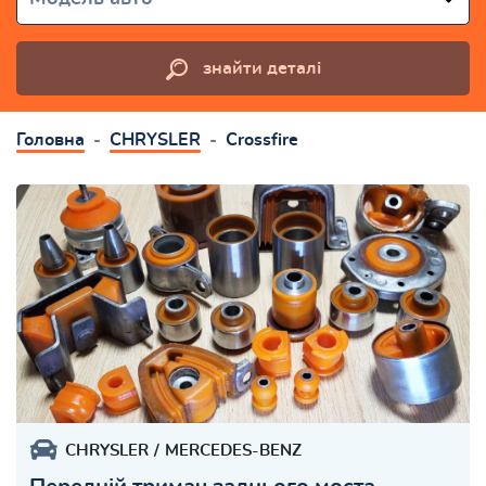
знайти деталі
Головна
CHRYSLER
Crossfire
CHRYSLER
MERCEDES-BENZ