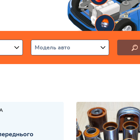
аїні
Модель авто
A
переднього