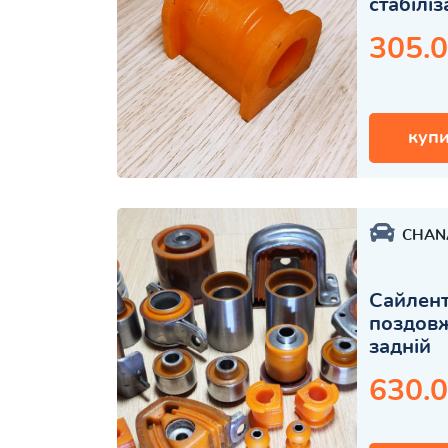
стабілі
305.0
купи
CHAN
Сайлент
поздов
задній
630.0