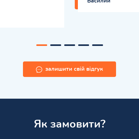
Вaсилий
залишити свій відгук
Як замовити?