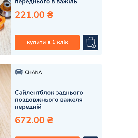
переднього в важіль
221.00 ₴
купити в 1 клік
CHANA
Сайлентблок заднього
поздовжнього важеля
передній
672.00 ₴