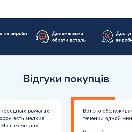
ія на вироби
Допомагаємо
Доступ
обрати деталь
вироб
Відгуки покупців
 передных рычагах.
Вот это обслуживан
торон есть мелкие
течении одной мин
 Но сам металл