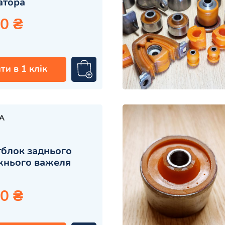
затора
0 ₴
ти в 1 клік
A
блок заднього
жнього важеля
0 ₴