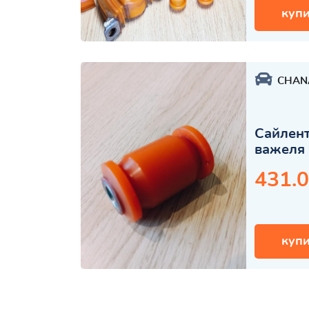
купи
CHAN
Сайлент
важеля
431.0
купи