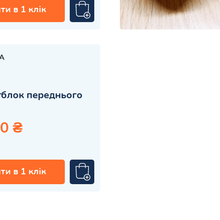
ти в 1 клік
A
блок переднього
0 ₴
ти в 1 клік