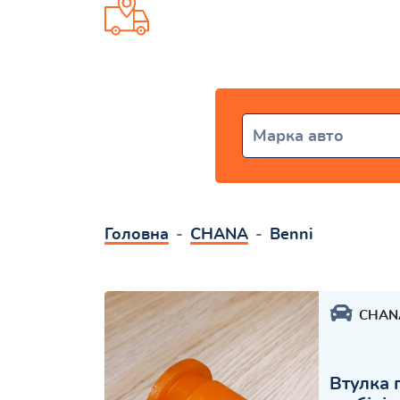
Доставка від 1 дня по всій Укр
Марка авто
Головна
CHANA
Benni
CHAN
Втулка 