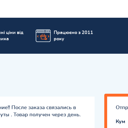
ні ціни від
Працюємо з 2011
ника
року
ие!! После заказа связались в
Отпр
уты . Товар получен через день.
Кум